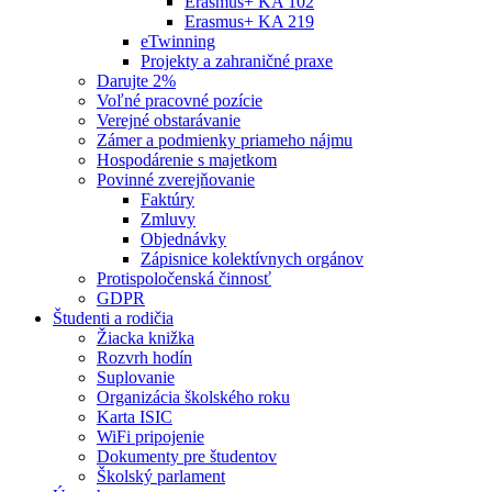
Erasmus+ KA 102
Erasmus+ KA 219
eTwinning
Projekty a zahraničné praxe
Darujte 2%
Voľné pracovné pozície
Verejné obstarávanie
Zámer a podmienky priameho nájmu
Hospodárenie s majetkom
Povinné zverejňovanie
Faktúry
Zmluvy
Objednávky
Zápisnice kolektívnych orgánov
Protispoločenská činnosť
GDPR
Študenti a rodičia
Žiacka knižka
Rozvrh hodín
Suplovanie
Organizácia školského roku
Karta ISIC
WiFi pripojenie
Dokumenty pre študentov
Školský parlament