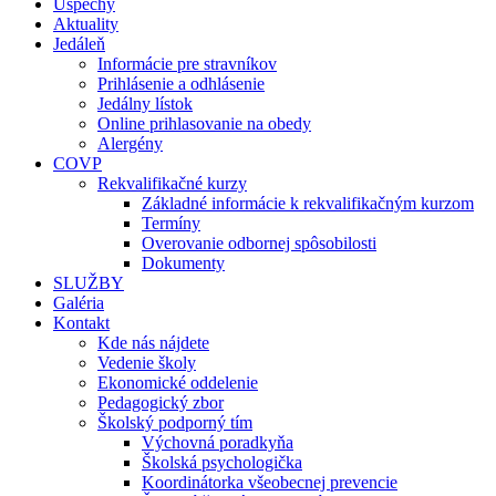
Úspechy
Aktuality
Jedáleň
Informácie pre stravníkov
Prihlásenie a odhlásenie
Jedálny lístok
Online prihlasovanie na obedy
Alergény
COVP
Rekvalifikačné kurzy
Základné informácie k rekvalifikačným kurzom
Termíny
Overovanie odbornej spôsobilosti
Dokumenty
SLUŽBY
Galéria
Kontakt
Kde nás nájdete
Vedenie školy
Ekonomické oddelenie
Pedagogický zbor
Školský podporný tím
Výchovná poradkyňa
Školská psychologička
Koordinátorka všeobecnej prevencie