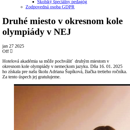
Školský špeciálny pedagóg
Zodpovedná osoba GDPR
Druhé miesto v okresnom kole
olympiády v NEJ
jan
27
2025
Off
Hotelová akadémia sa môže pochváliť druhým miestom v
okresnom kole olympiády v nemeckom jazyku. Dňa 16. 01. 2025
ho získala pre našu školu Adriana Šupíková, žiačka tretieho ročníka.
Za tento úspech jej gratulujeme.