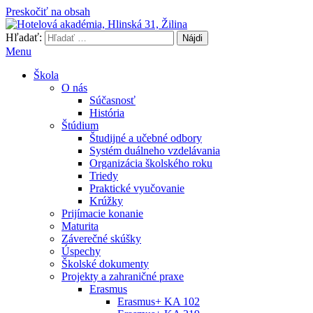
Preskočiť na obsah
Hľadať:
Hotelová akadémia, Hlinská 31, Žilina
Menu
Škola
O nás
Súčasnosť
História
Štúdium
Študijné a učebné odbory
Systém duálneho vzdelávania
Organizácia školského roku
Triedy
Praktické vyučovanie
Krúžky
Prijímacie konanie
Maturita
Záverečné skúšky
Úspechy
Školské dokumenty
Projekty a zahraničné praxe
Erasmus
Erasmus+ KA 102