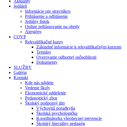
Aktuality
Jedáleň
Informácie pre stravníkov
Prihlásenie a odhlásenie
Jedálny lístok
Online prihlasovanie na obedy
Alergény
COVP
Rekvalifikačné kurzy
Základné informácie k rekvalifikačným kurzom
Termíny
Overovanie odbornej spôsobilosti
Dokumenty
SLUŽBY
Galéria
Kontakt
Kde nás nájdete
Vedenie školy
Ekonomické oddelenie
Pedagogický zbor
Školský podporný tím
Výchovná poradkyňa
Školská psychologička
Koordinátorka všeobecnej prevencie
Školský špeciálny pedagóg