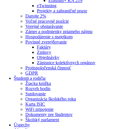
Erasmus+ KA 219
eTwinning
Projekty a zahraničné praxe
Darujte 2%
Voľné pracovné pozície
Verejné obstarávanie
Zámer a podmienky priameho nájmu
Hospodárenie s majetkom
Povinné zverejňovanie
Faktúry
Zmluvy
Objednávky
Zápisnice kolektívnych orgánov
Protispoločenská činnosť
GDPR
Študenti a rodičia
Žiacka knižka
Rozvrh hodín
Suplovanie
Organizácia školského roku
Karta ISIC
WiFi pripojenie
Dokumenty pre študentov
Školský parlament
Úspechy