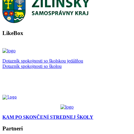
LikeBox
Dotazník spokojnosti so školskou jedálňou
Dotazník spokojnosti so školou
KAM PO SKONČENÍ STREDNEJ ŠKOLY
Partneri