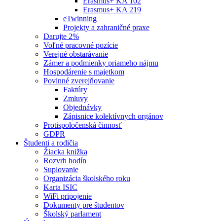
Erasmus+ KA 102
Erasmus+ KA 219
eTwinning
Projekty a zahraničné praxe
Darujte 2%
Voľné pracovné pozície
Verejné obstarávanie
Zámer a podmienky priameho nájmu
Hospodárenie s majetkom
Povinné zverejňovanie
Faktúry
Zmluvy
Objednávky
Zápisnice kolektívnych orgánov
Protispoločenská činnosť
GDPR
Študenti a rodičia
Žiacka knižka
Rozvrh hodín
Suplovanie
Organizácia školského roku
Karta ISIC
WiFi pripojenie
Dokumenty pre študentov
Školský parlament