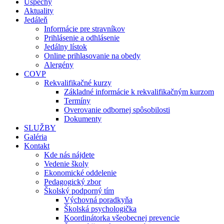
Úspechy
Aktuality
Jedáleň
Informácie pre stravníkov
Prihlásenie a odhlásenie
Jedálny lístok
Online prihlasovanie na obedy
Alergény
COVP
Rekvalifikačné kurzy
Základné informácie k rekvalifikačným kurzom
Termíny
Overovanie odbornej spôsobilosti
Dokumenty
SLUŽBY
Galéria
Kontakt
Kde nás nájdete
Vedenie školy
Ekonomické oddelenie
Pedagogický zbor
Školský podporný tím
Výchovná poradkyňa
Školská psychologička
Koordinátorka všeobecnej prevencie