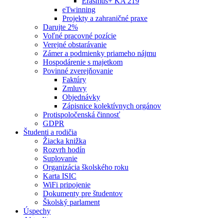
Erasmus+ KA 219
eTwinning
Projekty a zahraničné praxe
Darujte 2%
Voľné pracovné pozície
Verejné obstarávanie
Zámer a podmienky priameho nájmu
Hospodárenie s majetkom
Povinné zverejňovanie
Faktúry
Zmluvy
Objednávky
Zápisnice kolektívnych orgánov
Protispoločenská činnosť
GDPR
Študenti a rodičia
Žiacka knižka
Rozvrh hodín
Suplovanie
Organizácia školského roku
Karta ISIC
WiFi pripojenie
Dokumenty pre študentov
Školský parlament
Úspechy