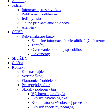
Aktuality
Jedáleň
Informácie pre stravníkov
Prihlásenie a odhlásenie
Jedálny lístok
Online prihlasovanie na obedy
Alergény
COVP
Rekvalifikačné kurzy
Základné informácie k rekvalifikačným kurzom
Termíny
Overovanie odbornej spôsobilosti
Dokumenty
SLUŽBY
Galéria
Kontakt
Kde nás nájdete
Vedenie školy
Ekonomické oddelenie
Pedagogický zbor
Školský podporný tím
Výchovná poradkyňa
Školská psychologička
Koordinátorka všeobecnej prevencie
Školský špeciálny pedagóg