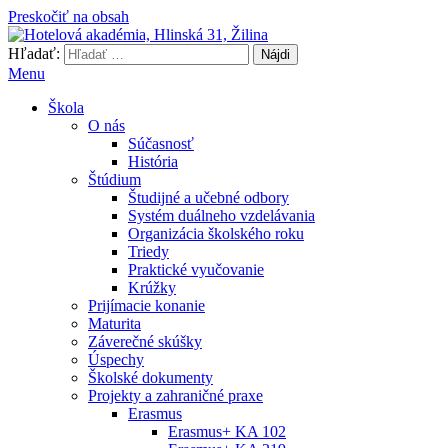
Preskočiť na obsah
Hľadať:
Hotelová akadémia, Hlinská 31, Žilina
Menu
Škola
O nás
Súčasnosť
História
Štúdium
Študijné a učebné odbory
Systém duálneho vzdelávania
Organizácia školského roku
Triedy
Praktické vyučovanie
Krúžky
Prijímacie konanie
Maturita
Záverečné skúšky
Úspechy
Školské dokumenty
Projekty a zahraničné praxe
Erasmus
Erasmus+ KA 102