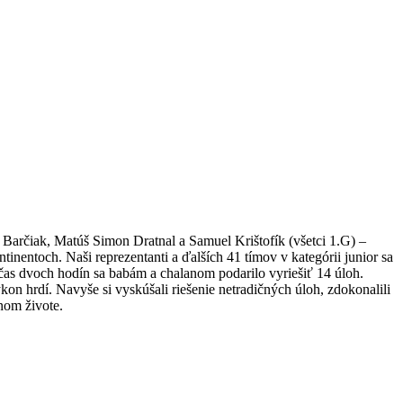
 Barčiak, Matúš Simon Dratnal a Samuel Krištofík (všetci 1.G) –
nentoch. Naši reprezentanti a ďalších 41 tímov v kategórii junior sa
Počas dvoch hodín sa babám a chalanom podarilo vyriešiť 14 úloh.
on hrdí. Navyše si vyskúšali riešenie netradičných úloh, zdokonalili
žnom živote.