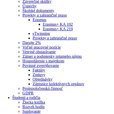
Záverečné skúšky
Úspechy
Školské dokumenty
Projekty a zahraničné praxe
Erasmus
Erasmus+ KA 102
Erasmus+ KA 219
eTwinning
Projekty a zahraničné praxe
Darujte 2%
Voľné pracovné pozície
Verejné obstarávanie
Zámer a podmienky priameho nájmu
Hospodárenie s majetkom
Povinné zverejňovanie
Faktúry
Zmluvy
Objednávky
Zápisnice kolektívnych orgánov
Protispoločenská činnosť
GDPR
Študenti a rodičia
Žiacka knižka
Rozvrh hodín
Suplovanie