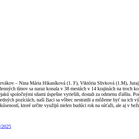
prvákov – Nina Mária Hikaníková (1. F), Viktória Slivková (1.M), Juraj
nných tímov sa naraz konala v 38 mestách v 14 krajinách na troch konti
nejakú spoločnými silami úspešne vyriešili, dostali za odmenu ďalšiu. 
dných pozíciách, naši žiaci sa vôbec nestratili a môžeme byť na ich výk
kúseností, ktoré určite využijú nielen budúci rok na súťaži, ale aj v be
/2025