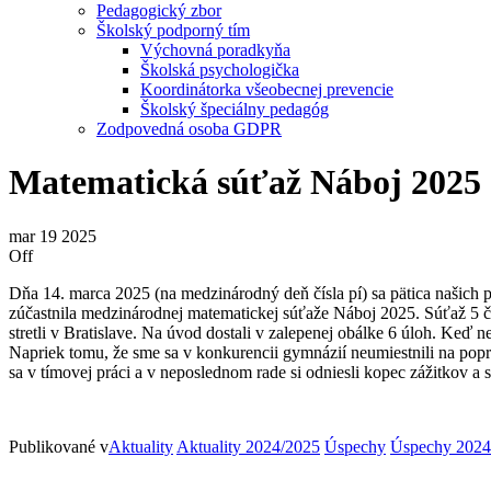
Pedagogický zbor
Školský podporný tím
Výchovná poradkyňa
Školská psychologička
Koordinátorka všeobecnej prevencie
Školský špeciálny pedagóg
Zodpovedná osoba GDPR
Matematická súťaž Náboj 2025
mar
19
2025
Off
Dňa 14. marca 2025 (na medzinárodný deň čísla pí) sa pätica našich 
zúčastnila medzinárodnej matematickej súťaže Náboj 2025. Súťaž 5 čle
stretli v Bratislave. Na úvod dostali v zalepenej obálke 6 úloh. Keď 
Napriek tomu, že sme sa v konkurencii gymnázií neumiestnili na popre
sa v tímovej práci a v neposlednom rade si odniesli kopec zážitkov a s
Publikované v
Aktuality
Aktuality 2024/2025
Úspechy
Úspechy 2024