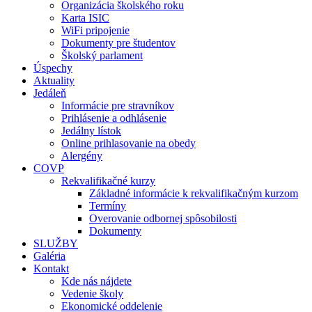
Organizácia školského roku
Karta ISIC
WiFi pripojenie
Dokumenty pre študentov
Školský parlament
Úspechy
Aktuality
Jedáleň
Informácie pre stravníkov
Prihlásenie a odhlásenie
Jedálny lístok
Online prihlasovanie na obedy
Alergény
COVP
Rekvalifikačné kurzy
Základné informácie k rekvalifikačným kurzom
Termíny
Overovanie odbornej spôsobilosti
Dokumenty
SLUŽBY
Galéria
Kontakt
Kde nás nájdete
Vedenie školy
Ekonomické oddelenie