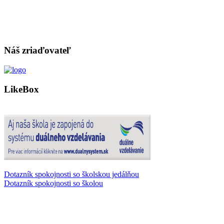
Náš zriaďovateľ
LikeBox
Dotazník spokojnosti so školskou jedálňou
Dotazník spokojnosti so školou