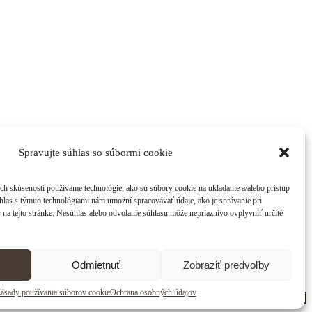
Spravujte súhlas so súbormi cookie
ch skúseností používame technológie, ako sú súbory cookie na ukladanie a/alebo prístup
hlas s týmito technológiami nám umožní spracovávať údaje, ako je správanie pri
D na tejto stránke. Nesúhlas alebo odvolanie súhlasu môže nepriaznivo ovplyvniť určité
Odmietnuť
Zobraziť predvoľby
ásady používania súborov cookie
Ochrana osobných údajov