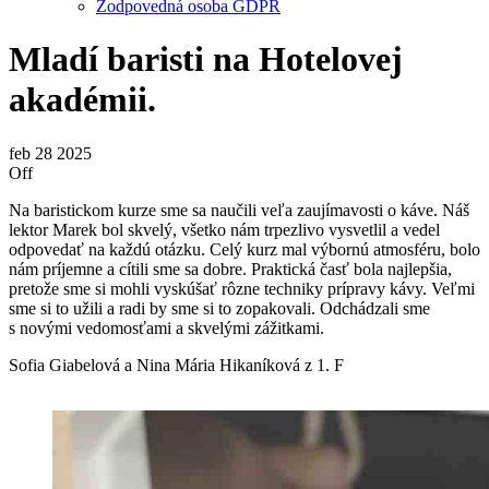
Zodpovedná osoba GDPR
Mladí baristi na Hotelovej
akadémii.
feb
28
2025
Off
Na baristickom kurze sme sa naučili veľa zaujímavosti o káve. Náš
lektor Marek bol skvelý, všetko nám trpezlivo vysvetlil a vedel
odpovedať na každú otázku. Celý kurz mal výbornú atmosféru, bolo
nám príjemne a cítili sme sa dobre. Praktická časť bola najlepšia,
pretože sme si mohli vyskúšať rôzne techniky prípravy kávy. Veľmi
sme si to užili a radi by sme si to zopakovali. Odchádzali sme
s novými vedomosťami a skvelými zážitkami.
Sofia Giabelová a Nina Mária Hikaníková z 1. F