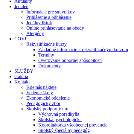
Aktuality
Jedáleň
Informácie pre stravníkov
Prihlásenie a odhlásenie
Jedálny lístok
Online prihlasovanie na obedy
Alergény
COVP
Rekvalifikačné kurzy
Základné informácie k rekvalifikačným kurzom
Termíny
Overovanie odbornej spôsobilosti
Dokumenty
SLUŽBY
Galéria
Kontakt
Kde nás nájdete
Vedenie školy
Ekonomické oddelenie
Pedagogický zbor
Školský podporný tím
Výchovná poradkyňa
Školská psychologička
Koordinátorka všeobecnej prevencie
Školský špeciálny pedagóg