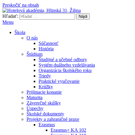
Preskočiť na obsah
Hľadať:
Hotelová akadémia, Hlinská 31, Žilina
Menu
Škola
O nás
Súčasnosť
História
Štúdium
Študijné a učebné odbory
Systém duálneho vzdelávania
Organizácia školského roku
Triedy
Praktické vyučovanie
Krúžky
Prijímacie konanie
Maturita
Záverečné skúšky
Úspechy
Školské dokumenty
Projekty a zahraničné praxe
Erasmus
Erasmus+ KA 102