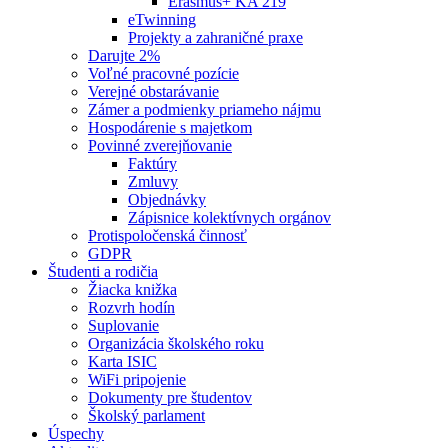
Erasmus+ KA 219
eTwinning
Projekty a zahraničné praxe
Darujte 2%
Voľné pracovné pozície
Verejné obstarávanie
Zámer a podmienky priameho nájmu
Hospodárenie s majetkom
Povinné zverejňovanie
Faktúry
Zmluvy
Objednávky
Zápisnice kolektívnych orgánov
Protispoločenská činnosť
GDPR
Študenti a rodičia
Žiacka knižka
Rozvrh hodín
Suplovanie
Organizácia školského roku
Karta ISIC
WiFi pripojenie
Dokumenty pre študentov
Školský parlament
Úspechy