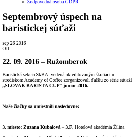
Zodpovedná osoba GDPR
Septembrový úspech na
baristickej súťaži
sep
26
2016
Off
22. 09. 2016 – Ružomberok
Baristická sekcia SkBA vedená akreditovaným školiacim
strediskom Academy of Coffee zorganizovali ďalšiu zo série súťaží
,,SLOVAK BARISTA CUP“ junior 2016.
Naše žiačky sa umiestnili nasledovne:
3. miesto:
Zuzana Kubalová – 3.F
, Hotelová akadémia Žilina