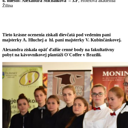
4. miesto: Alexandra Michálková – 3.F
, Hotelová akadémia
Žilina
Tieto krásne ocenenia získali dievčatá
pod vedením pani
majsterky A. Hluchej a hl. pani majsterky V. Kubinčánkovej.
Alexandra získala opäť ďalšie cenné body na fakultatívny
pobyt na kávovníkovej plantáži O´Coffee v Brazílii.