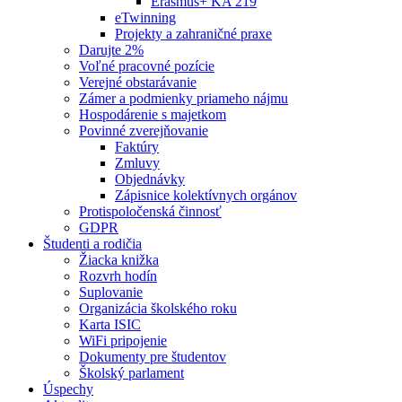
Erasmus+ KA 219
eTwinning
Projekty a zahraničné praxe
Darujte 2%
Voľné pracovné pozície
Verejné obstarávanie
Zámer a podmienky priameho nájmu
Hospodárenie s majetkom
Povinné zverejňovanie
Faktúry
Zmluvy
Objednávky
Zápisnice kolektívnych orgánov
Protispoločenská činnosť
GDPR
Študenti a rodičia
Žiacka knižka
Rozvrh hodín
Suplovanie
Organizácia školského roku
Karta ISIC
WiFi pripojenie
Dokumenty pre študentov
Školský parlament
Úspechy