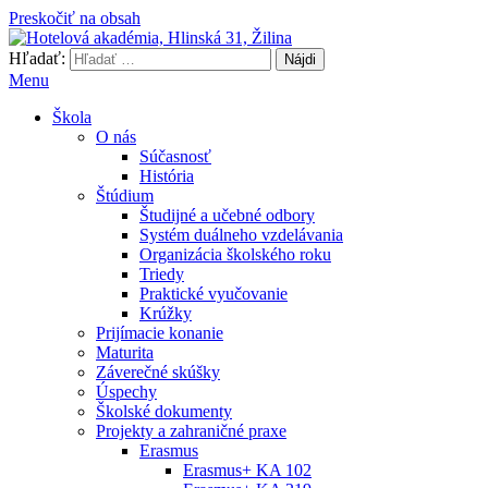
Preskočiť na obsah
Hľadať:
Hotelová akadémia, Hlinská 31, Žilina
Menu
Škola
O nás
Súčasnosť
História
Štúdium
Študijné a učebné odbory
Systém duálneho vzdelávania
Organizácia školského roku
Triedy
Praktické vyučovanie
Krúžky
Prijímacie konanie
Maturita
Záverečné skúšky
Úspechy
Školské dokumenty
Projekty a zahraničné praxe
Erasmus
Erasmus+ KA 102