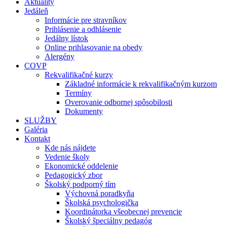
Aktuality
Jedáleň
Informácie pre stravníkov
Prihlásenie a odhlásenie
Jedálny lístok
Online prihlasovanie na obedy
Alergény
COVP
Rekvalifikačné kurzy
Základné informácie k rekvalifikačným kurzom
Termíny
Overovanie odbornej spôsobilosti
Dokumenty
SLUŽBY
Galéria
Kontakt
Kde nás nájdete
Vedenie školy
Ekonomické oddelenie
Pedagogický zbor
Školský podporný tím
Výchovná poradkyňa
Školská psychologička
Koordinátorka všeobecnej prevencie
Školský špeciálny pedagóg