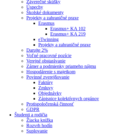
Záverečné skúšky
Úspechy
Školské dokumenty
Projekty a zahraničné praxe
Erasmus
Erasmus+ KA 102
Erasmus+ KA 219
eTwinning
Projekty a zahraničné praxe
Darujte 2%
Voľné pracovné pozície
Verejné obstarávanie
Zámer a podmienky priameho nájmu
Hospodárenie s majetkom
Povinné zverejňovanie
Faktúry
Zmluvy
Objednávky
Zápisnice kolektívnych orgánov
Protispoločenská činnosť
GDPR
Študenti a rodičia
Žiacka knižka
Rozvrh hodín
Suplovanie