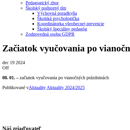
Pedagogický zbor
Školský podporný tím
Výchovná poradkyňa
Školská psychologička
Koordinátorka všeobecnej prevencie
Školský špeciálny pedagóg
Zodpovedná osoba GDPR
Začiatok vyučovania po vianoč
dec
19
2024
Off
08. 01. –
začiatok vyučovania po vianočných prázdninách
Publikované v
Aktuality
Aktuality 2024/2025
Náš zriaďovateľ