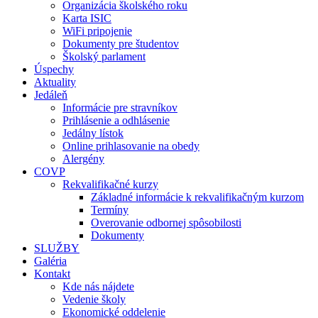
Organizácia školského roku
Karta ISIC
WiFi pripojenie
Dokumenty pre študentov
Školský parlament
Úspechy
Aktuality
Jedáleň
Informácie pre stravníkov
Prihlásenie a odhlásenie
Jedálny lístok
Online prihlasovanie na obedy
Alergény
COVP
Rekvalifikačné kurzy
Základné informácie k rekvalifikačným kurzom
Termíny
Overovanie odbornej spôsobilosti
Dokumenty
SLUŽBY
Galéria
Kontakt
Kde nás nájdete
Vedenie školy
Ekonomické oddelenie