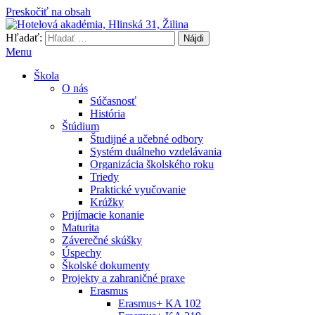
Preskočiť na obsah
Hľadať:
Hotelová akadémia, Hlinská 31, Žilina
Menu
Škola
O nás
Súčasnosť
História
Štúdium
Študijné a učebné odbory
Systém duálneho vzdelávania
Organizácia školského roku
Triedy
Praktické vyučovanie
Krúžky
Prijímacie konanie
Maturita
Záverečné skúšky
Úspechy
Školské dokumenty
Projekty a zahraničné praxe
Erasmus
Erasmus+ KA 102