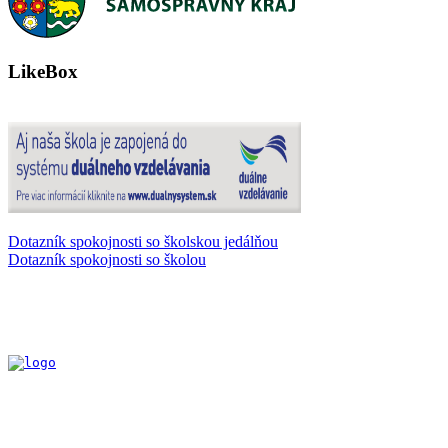
LikeBox
Dotazník spokojnosti so školskou jedálňou
Dotazník spokojnosti so školou