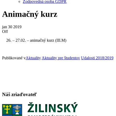
Zodpovedná osoba GDPR
Animačný kurz
jan
30
2019
Off
– 27.02. – animačný kurz (III.M)
Publikované v
Aktuality
Aktuality pre študentov
Udalosti 2018/2019
Náš zriaďovateľ