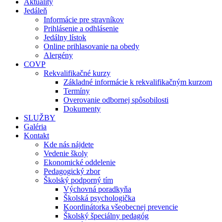
Aktuality
Jedáleň
Informácie pre stravníkov
Prihlásenie a odhlásenie
Jedálny lístok
Online prihlasovanie na obedy
Alergény
COVP
Rekvalifikačné kurzy
Základné informácie k rekvalifikačným kurzom
Termíny
Overovanie odbornej spôsobilosti
Dokumenty
SLUŽBY
Galéria
Kontakt
Kde nás nájdete
Vedenie školy
Ekonomické oddelenie
Pedagogický zbor
Školský podporný tím
Výchovná poradkyňa
Školská psychologička
Koordinátorka všeobecnej prevencie
Školský špeciálny pedagóg