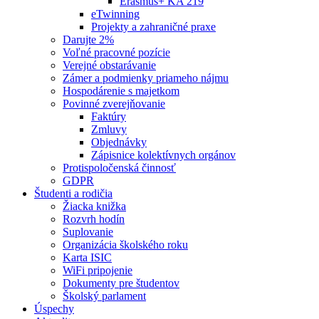
Erasmus+ KA 219
eTwinning
Projekty a zahraničné praxe
Darujte 2%
Voľné pracovné pozície
Verejné obstarávanie
Zámer a podmienky priameho nájmu
Hospodárenie s majetkom
Povinné zverejňovanie
Faktúry
Zmluvy
Objednávky
Zápisnice kolektívnych orgánov
Protispoločenská činnosť
GDPR
Študenti a rodičia
Žiacka knižka
Rozvrh hodín
Suplovanie
Organizácia školského roku
Karta ISIC
WiFi pripojenie
Dokumenty pre študentov
Školský parlament
Úspechy