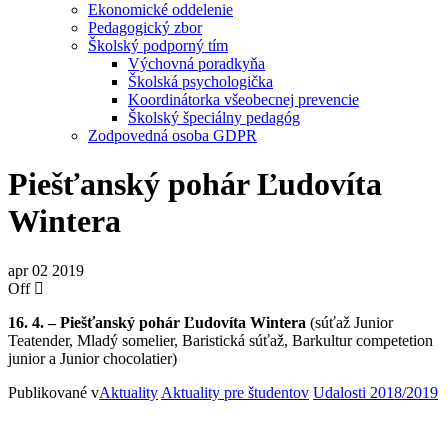
Ekonomické oddelenie
Pedagogický zbor
Školský podporný tím
Výchovná poradkyňa
Školská psychologička
Koordinátorka všeobecnej prevencie
Školský špeciálny pedagóg
Zodpovedná osoba GDPR
Piešťanský pohár Ľudovíta
Wintera
apr
02
2019
Off
16. 4. – Piešťanský pohár Ľudovíta Wintera
(súťaž Junior
Teatender, Mladý somelier, Baristická súťaž, Barkultur competetion
junior a Junior chocolatier)
Publikované v
Aktuality
Aktuality pre študentov
Udalosti 2018/2019