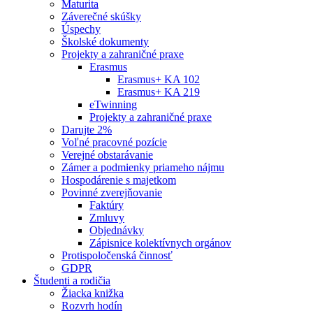
Maturita
Záverečné skúšky
Úspechy
Školské dokumenty
Projekty a zahraničné praxe
Erasmus
Erasmus+ KA 102
Erasmus+ KA 219
eTwinning
Projekty a zahraničné praxe
Darujte 2%
Voľné pracovné pozície
Verejné obstarávanie
Zámer a podmienky priameho nájmu
Hospodárenie s majetkom
Povinné zverejňovanie
Faktúry
Zmluvy
Objednávky
Zápisnice kolektívnych orgánov
Protispoločenská činnosť
GDPR
Študenti a rodičia
Žiacka knižka
Rozvrh hodín