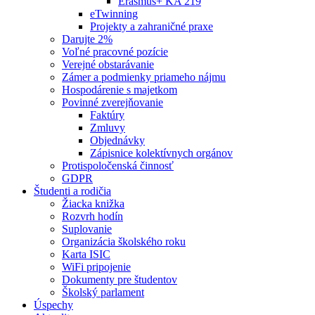
Erasmus+ KA 219
eTwinning
Projekty a zahraničné praxe
Darujte 2%
Voľné pracovné pozície
Verejné obstarávanie
Zámer a podmienky priameho nájmu
Hospodárenie s majetkom
Povinné zverejňovanie
Faktúry
Zmluvy
Objednávky
Zápisnice kolektívnych orgánov
Protispoločenská činnosť
GDPR
Študenti a rodičia
Žiacka knižka
Rozvrh hodín
Suplovanie
Organizácia školského roku
Karta ISIC
WiFi pripojenie
Dokumenty pre študentov
Školský parlament
Úspechy