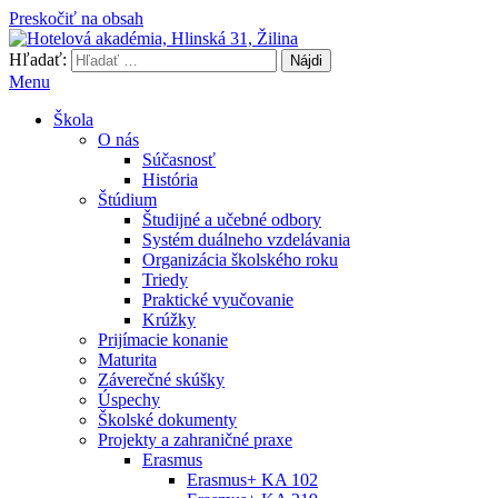
Preskočiť na obsah
Hľadať:
Hotelová akadémia, Hlinská 31, Žilina
Menu
Škola
O nás
Súčasnosť
História
Štúdium
Študijné a učebné odbory
Systém duálneho vzdelávania
Organizácia školského roku
Triedy
Praktické vyučovanie
Krúžky
Prijímacie konanie
Maturita
Záverečné skúšky
Úspechy
Školské dokumenty
Projekty a zahraničné praxe
Erasmus
Erasmus+ KA 102