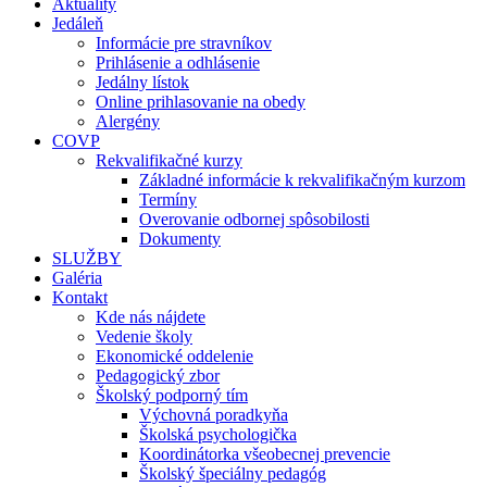
Aktuality
Jedáleň
Informácie pre stravníkov
Prihlásenie a odhlásenie
Jedálny lístok
Online prihlasovanie na obedy
Alergény
COVP
Rekvalifikačné kurzy
Základné informácie k rekvalifikačným kurzom
Termíny
Overovanie odbornej spôsobilosti
Dokumenty
SLUŽBY
Galéria
Kontakt
Kde nás nájdete
Vedenie školy
Ekonomické oddelenie
Pedagogický zbor
Školský podporný tím
Výchovná poradkyňa
Školská psychologička
Koordinátorka všeobecnej prevencie
Školský špeciálny pedagóg