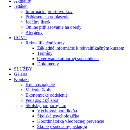
Aktuality
Jedáleň
Informácie pre stravníkov
Prihlásenie a odhlásenie
Jedálny lístok
Online prihlasovanie na obedy
Alergény
COVP
Rekvalifikačné kurzy
Základné informácie k rekvalifikačným kurzom
Termíny
Overovanie odbornej spôsobilosti
Dokumenty
SLUŽBY
Galéria
Kontakt
Kde nás nájdete
Vedenie školy
Ekonomické oddelenie
Pedagogický zbor
Školský podporný tím
Výchovná poradkyňa
Školská psychologička
Koordinátorka všeobecnej prevencie
Školský špeciálny pedagóg