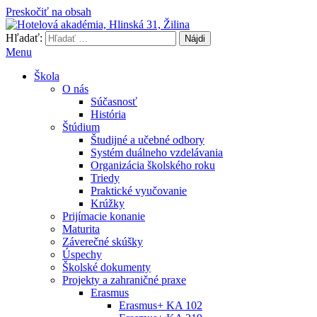
Preskočiť na obsah
Hľadať:
Hotelová akadémia, Hlinská 31, Žilina
Menu
Škola
O nás
Súčasnosť
História
Štúdium
Študijné a učebné odbory
Systém duálneho vzdelávania
Organizácia školského roku
Triedy
Praktické vyučovanie
Krúžky
Prijímacie konanie
Maturita
Záverečné skúšky
Úspechy
Školské dokumenty
Projekty a zahraničné praxe
Erasmus
Erasmus+ KA 102