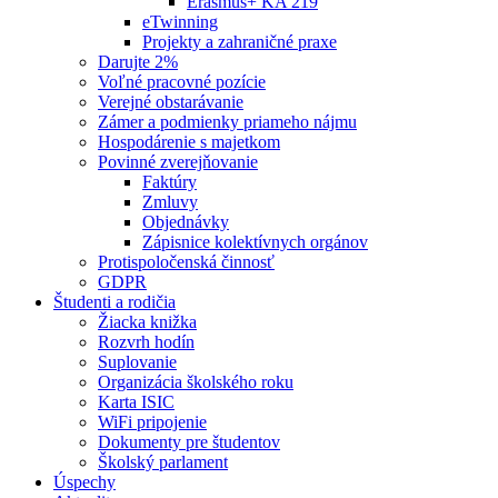
Erasmus+ KA 219
eTwinning
Projekty a zahraničné praxe
Darujte 2%
Voľné pracovné pozície
Verejné obstarávanie
Zámer a podmienky priameho nájmu
Hospodárenie s majetkom
Povinné zverejňovanie
Faktúry
Zmluvy
Objednávky
Zápisnice kolektívnych orgánov
Protispoločenská činnosť
GDPR
Študenti a rodičia
Žiacka knižka
Rozvrh hodín
Suplovanie
Organizácia školského roku
Karta ISIC
WiFi pripojenie
Dokumenty pre študentov
Školský parlament
Úspechy