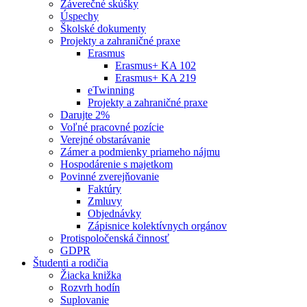
Záverečné skúšky
Úspechy
Školské dokumenty
Projekty a zahraničné praxe
Erasmus
Erasmus+ KA 102
Erasmus+ KA 219
eTwinning
Projekty a zahraničné praxe
Darujte 2%
Voľné pracovné pozície
Verejné obstarávanie
Zámer a podmienky priameho nájmu
Hospodárenie s majetkom
Povinné zverejňovanie
Faktúry
Zmluvy
Objednávky
Zápisnice kolektívnych orgánov
Protispoločenská činnosť
GDPR
Študenti a rodičia
Žiacka knižka
Rozvrh hodín
Suplovanie