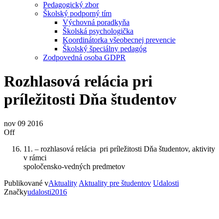
Pedagogický zbor
Školský podporný tím
Výchovná poradkyňa
Školská psychologička
Koordinátorka všeobecnej prevencie
Školský špeciálny pedagóg
Zodpovedná osoba GDPR
Rozhlasová relácia pri
príležitosti Dňa študentov
nov
09
2016
Off
11. – rozhlasová relácia pri príležitosti Dňa študentov, aktivity
v rámci
spoločensko-vedných predmetov
Publikované v
Aktuality
Aktuality pre študentov
Udalosti
Značky
udalosti2016