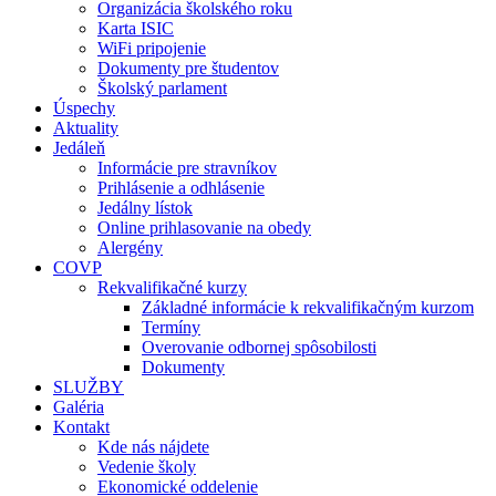
Organizácia školského roku
Karta ISIC
WiFi pripojenie
Dokumenty pre študentov
Školský parlament
Úspechy
Aktuality
Jedáleň
Informácie pre stravníkov
Prihlásenie a odhlásenie
Jedálny lístok
Online prihlasovanie na obedy
Alergény
COVP
Rekvalifikačné kurzy
Základné informácie k rekvalifikačným kurzom
Termíny
Overovanie odbornej spôsobilosti
Dokumenty
SLUŽBY
Galéria
Kontakt
Kde nás nájdete
Vedenie školy
Ekonomické oddelenie