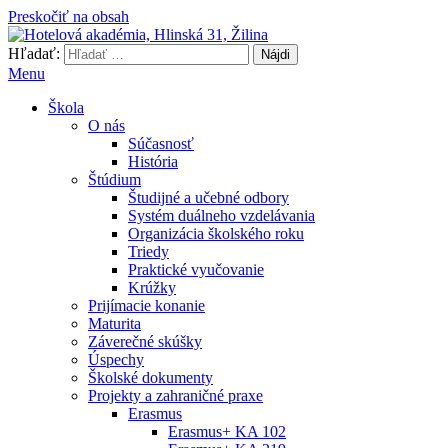
Preskočiť na obsah
Hľadať:
Hotelová akadémia, Hlinská 31, Žilina
Menu
Škola
O nás
Súčasnosť
História
Štúdium
Študijné a učebné odbory
Systém duálneho vzdelávania
Organizácia školského roku
Triedy
Praktické vyučovanie
Krúžky
Prijímacie konanie
Maturita
Záverečné skúšky
Úspechy
Školské dokumenty
Projekty a zahraničné praxe
Erasmus
Erasmus+ KA 102