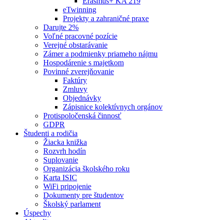
Erasmus+ KA 219
eTwinning
Projekty a zahraničné praxe
Darujte 2%
Voľné pracovné pozície
Verejné obstarávanie
Zámer a podmienky priameho nájmu
Hospodárenie s majetkom
Povinné zverejňovanie
Faktúry
Zmluvy
Objednávky
Zápisnice kolektívnych orgánov
Protispoločenská činnosť
GDPR
Študenti a rodičia
Žiacka knižka
Rozvrh hodín
Suplovanie
Organizácia školského roku
Karta ISIC
WiFi pripojenie
Dokumenty pre študentov
Školský parlament
Úspechy