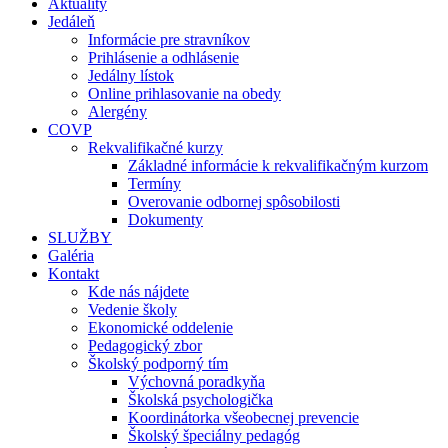
Aktuality
Jedáleň
Informácie pre stravníkov
Prihlásenie a odhlásenie
Jedálny lístok
Online prihlasovanie na obedy
Alergény
COVP
Rekvalifikačné kurzy
Základné informácie k rekvalifikačným kurzom
Termíny
Overovanie odbornej spôsobilosti
Dokumenty
SLUŽBY
Galéria
Kontakt
Kde nás nájdete
Vedenie školy
Ekonomické oddelenie
Pedagogický zbor
Školský podporný tím
Výchovná poradkyňa
Školská psychologička
Koordinátorka všeobecnej prevencie
Školský špeciálny pedagóg