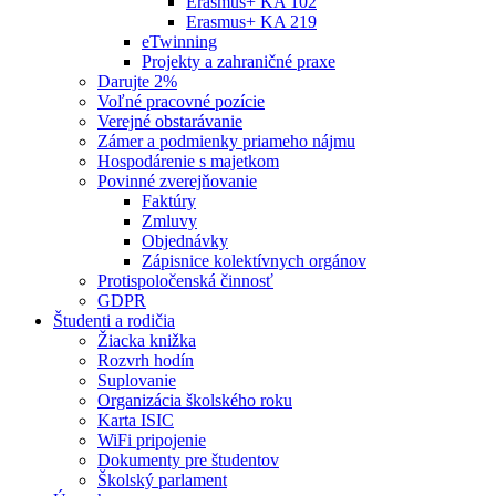
Erasmus+ KA 102
Erasmus+ KA 219
eTwinning
Projekty a zahraničné praxe
Darujte 2%
Voľné pracovné pozície
Verejné obstarávanie
Zámer a podmienky priameho nájmu
Hospodárenie s majetkom
Povinné zverejňovanie
Faktúry
Zmluvy
Objednávky
Zápisnice kolektívnych orgánov
Protispoločenská činnosť
GDPR
Študenti a rodičia
Žiacka knižka
Rozvrh hodín
Suplovanie
Organizácia školského roku
Karta ISIC
WiFi pripojenie
Dokumenty pre študentov
Školský parlament