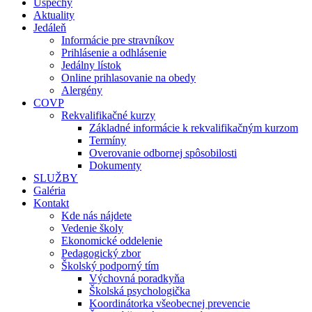
Úspechy
Aktuality
Jedáleň
Informácie pre stravníkov
Prihlásenie a odhlásenie
Jedálny lístok
Online prihlasovanie na obedy
Alergény
COVP
Rekvalifikačné kurzy
Základné informácie k rekvalifikačným kurzom
Termíny
Overovanie odbornej spôsobilosti
Dokumenty
SLUŽBY
Galéria
Kontakt
Kde nás nájdete
Vedenie školy
Ekonomické oddelenie
Pedagogický zbor
Školský podporný tím
Výchovná poradkyňa
Školská psychologička
Koordinátorka všeobecnej prevencie