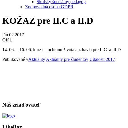
Školský špeciálny pedagóg
Zodpovedná osoba GDPR
KOŽAZ pre II.C a II.D
jún
02
2017
Off
14. 06. – 16. 06. kurz na ochranu života a zdravia pre II.C a II.D
Publikované v
Aktuality
Aktuality pre študentov
Udalosti 2017
Náš zriaďovateľ
LikeBox