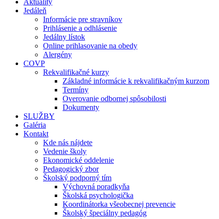
Aktuality
Jedáleň
Informácie pre stravníkov
Prihlásenie a odhlásenie
Jedálny lístok
Online prihlasovanie na obedy
Alergény
COVP
Rekvalifikačné kurzy
Základné informácie k rekvalifikačným kurzom
Termíny
Overovanie odbornej spôsobilosti
Dokumenty
SLUŽBY
Galéria
Kontakt
Kde nás nájdete
Vedenie školy
Ekonomické oddelenie
Pedagogický zbor
Školský podporný tím
Výchovná poradkyňa
Školská psychologička
Koordinátorka všeobecnej prevencie
Školský špeciálny pedagóg