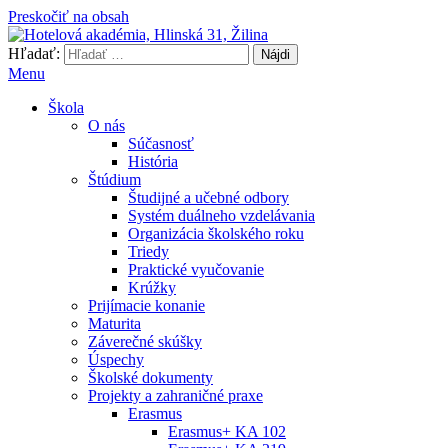
Preskočiť na obsah
Hľadať:
Hotelová akadémia, Hlinská 31, Žilina
Menu
Škola
O nás
Súčasnosť
História
Štúdium
Študijné a učebné odbory
Systém duálneho vzdelávania
Organizácia školského roku
Triedy
Praktické vyučovanie
Krúžky
Prijímacie konanie
Maturita
Záverečné skúšky
Úspechy
Školské dokumenty
Projekty a zahraničné praxe
Erasmus
Erasmus+ KA 102