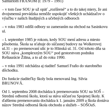
Samuelom FRAŇOM (r. 1979 – 1991)
– v tom čase SOU je už opäť „rozšírené“ a to do takej miery, že ani
dvojsmenná prevádzka nemôže uspokojiť všetkých uchádzačov o
výučbu v našich študijných a učebných odboroch
– v roku 1983 odišli odbory so zameraním na obchod na Sasinkovu
ul.
– l. september 1985 je rokom, kedy SOU mení adresu a miesto
pôsobenia. Škola sa sťahuje do súčasnej budovy na Wolkerovej
ul.31 – po premenovaní ulíc je to Hlinská ul. 31. Od tohoto dňa sa
SOU stáva „komplexným SOU“ pod gestorstvom podniku
Reštaurácie Žilina, a to až do roku 1990.
– v roku 1991 odchádza aj riaditeľ Samuel Fraňo do starobného
dôchodku.
Do funkcie riaditeľky školy bola menovaná Ing. Silvia
BRUNOVÁ.
Od 1. septembra 2008 dochádza k premenovaniu SOU na SOŠ –
Strednú odbornú školu, ktorá sa stáva súčasťou Spojenej školy. K
ďalšiemu premenovaniu dochádza k 1. januáru 2009 a škola dostáva
názov Stredná odborná škola obchodu a služieb – SOŠOaS.