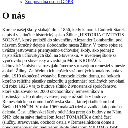
Zodpovedná osoba GDPR
O nás
Korene našej školy siahajú do r. 1856, kedy kanonik Ľudovít Stárek
napísal v latinčine historický spis o Žiline „HISTORIA CIVITATIS
SOLNA“, ktorý preložil do slovenčiny Alexander Lombardini pod
názvom Stručný dejepis slobodného mesta Žiliny. V tomto spise sa
uvádza jestvovanie priemyselno-učňovskej školy, ako jednej z
najstarších učňovských škôl na Slovensku. V uvedenej škole sa
vyučovalo po slovensky a viedol ju Móric KROPÁČI.
Učňovské školstvo sa rozvíjalo úmerne s rozvojom remesiel v meste
a okolí Žiliny. Za účelom ich lepších vzájomných kontaktov bola v
roku 1910 ukončená výstavba Remeselníckeho domu, na bokoch
ktorého reliéfne plastiky znázorňujú sedemnásť rozličných povolaní.
Od roku 1925 v tejto budove sídlilo Živnostenské spoločenstvo,
ktoré združovalo asi 2000 obchodníkov, remeselníkov a
hostinských. Po druhej svetovej vojne už sídlila v budove
Remeselníckeho domu i učňovská škola, ktorej riaditeľom bol
Štefan HANČIN. V roku 1960 mala 40 tried a vznikla tak potreba
delenia. Časť učňovskej školy odchádza preto do budovy na Nám.
SNP, kde sa stáva riaditeľom Jozef TOMANÍK a druhá časť
(služby, stravovanie, obchod) ostala v Remeselníckom dome s
novovymenovaným riaditeľom školy Štefanom MILOM (r.1960 –