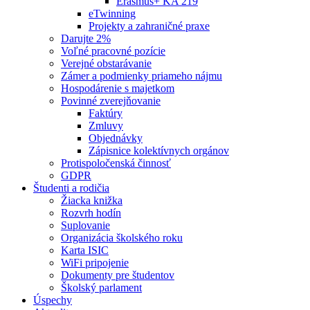
Erasmus+ KA 219
eTwinning
Projekty a zahraničné praxe
Darujte 2%
Voľné pracovné pozície
Verejné obstarávanie
Zámer a podmienky priameho nájmu
Hospodárenie s majetkom
Povinné zverejňovanie
Faktúry
Zmluvy
Objednávky
Zápisnice kolektívnych orgánov
Protispoločenská činnosť
GDPR
Študenti a rodičia
Žiacka knižka
Rozvrh hodín
Suplovanie
Organizácia školského roku
Karta ISIC
WiFi pripojenie
Dokumenty pre študentov
Školský parlament
Úspechy