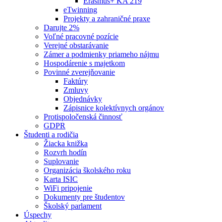
Erasmus+ KA 219
eTwinning
Projekty a zahraničné praxe
Darujte 2%
Voľné pracovné pozície
Verejné obstarávanie
Zámer a podmienky priameho nájmu
Hospodárenie s majetkom
Povinné zverejňovanie
Faktúry
Zmluvy
Objednávky
Zápisnice kolektívnych orgánov
Protispoločenská činnosť
GDPR
Študenti a rodičia
Žiacka knižka
Rozvrh hodín
Suplovanie
Organizácia školského roku
Karta ISIC
WiFi pripojenie
Dokumenty pre študentov
Školský parlament
Úspechy