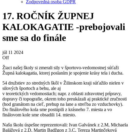
Zodpovedná osoba GDPR
17. ROČNÍK ŽUPNEJ
KALOKAGATIE -prebojovali
sme sa do finále
júl
11
2024
Off
Žiaci našej školy si zmerali sily v športovo-vedomostnej súťaži
Župná kalokagatia, ktorej poslaním je spojenie krásy tela i ducha.
54 družstiev zo stredných škôl v Žilinskom kraji súťažilo nielen v
silových športoch a behu, ale aj
v teoretických vedomostiach; napr. z oblasti zdravotnej prípravy,
dopravy či topografie, okrem toho preukázali aj praktické zručnosti
(hod granátom na cieľ, prehup na lane a streľba zo vzduchovky).
Do finálového kola sme postúpili z krásneho 7. miesta a vo
finálovom kole sme obsadili 14. miesto.
Našu školu úspešne reprezentovali: Ivan Galvánek z 2.M, Michaela
Balážová z 2.D, Martin Badžgon z 3.C, Tereza Martinčeková