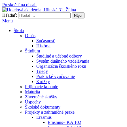
Preskočiť na obsah
Hľadať:
Hotelová akadémia, Hlinská 31, Žilina
Menu
Škola
O nás
Súčasnosť
História
Štúdium
Študijné a učebné odbory
Systém duálneho vzdelávania
Organizácia školského roku
Triedy
Praktické vyučovanie
Krúžky
Prijímacie konanie
Maturita
Záverečné skúšky
Úspechy
Školské dokumenty
Projekty a zahraničné praxe
Erasmus
Erasmus+ KA 102