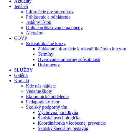
Aktuality
Jedáleň
Informácie pre stravníkov
Prihlásenie a odhlásenie
Jedálny lístok
Online prihlasovanie na obedy
Alergény
COVP
Rekvalifikačné kurzy
Základné informácie k rekvalifikačným kurzom
Termíny
Overovanie odbornej spôsobilosti
Dokumenty
SLUŽBY
Galéria
Kontakt
Kde nás nájdete
Vedenie školy
Ekonomické oddelenie
Pedagogický zbor
Školský podporný tím
Výchovná poradkyňa
Školská psychologička
Koordinátorka všeobecnej prevencie
Školský špeciálny pedagóg