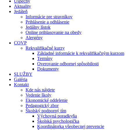
Úspechy
Aktuality
Jedáleň
Informácie pre stravníkov
Prihlásenie a odhlásenie
Jedálny lístok
Online prihlasovanie na obedy
Alergény
COVP
Rekvalifikačné kurzy
Základné informácie k rekvalifikačným kurzom
Termíny
Overovanie odbornej spôsobilosti
Dokumenty
SLUŽBY
Galéria
Kontakt
Kde nás nájdete
Vedenie školy
Ekonomické oddelenie
Pedagogický zbor
Školský podporný tím
Výchovná poradkyňa
Školská psychologička
Koordinátorka všeobecnej prevencie