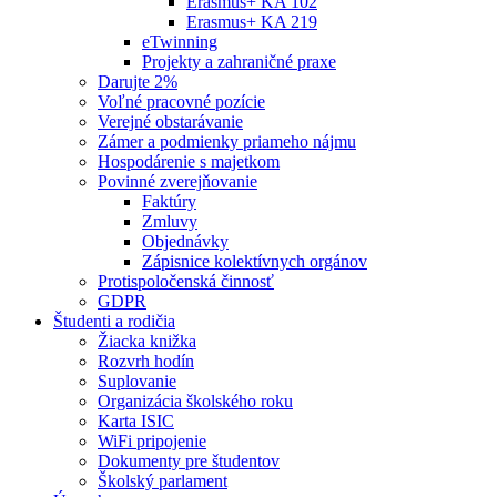
Erasmus+ KA 102
Erasmus+ KA 219
eTwinning
Projekty a zahraničné praxe
Darujte 2%
Voľné pracovné pozície
Verejné obstarávanie
Zámer a podmienky priameho nájmu
Hospodárenie s majetkom
Povinné zverejňovanie
Faktúry
Zmluvy
Objednávky
Zápisnice kolektívnych orgánov
Protispoločenská činnosť
GDPR
Študenti a rodičia
Žiacka knižka
Rozvrh hodín
Suplovanie
Organizácia školského roku
Karta ISIC
WiFi pripojenie
Dokumenty pre študentov
Školský parlament