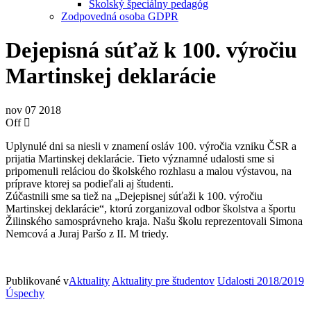
Školský špeciálny pedagóg
Zodpovedná osoba GDPR
Dejepisná súťaž k 100. výročiu
Martinskej deklarácie
nov
07
2018
Off
Uplynulé dni sa niesli v znamení osláv 100. výročia vzniku ČSR a
prijatia Martinskej deklarácie. Tieto významné udalosti sme si
pripomenuli reláciou do školského rozhlasu a malou výstavou, na
príprave ktorej sa podieľali aj študenti.
Zúčastnili sme sa tiež na „Dejepisnej súťaži k 100. výročiu
Martinskej deklarácie“, ktorú zorganizoval odbor školstva a športu
Žilinského samosprávneho kraja. Našu školu reprezentovali Simona
Nemcová a Juraj Paršo z II. M triedy.
Publikované v
Aktuality
Aktuality pre študentov
Udalosti 2018/2019
Úspechy