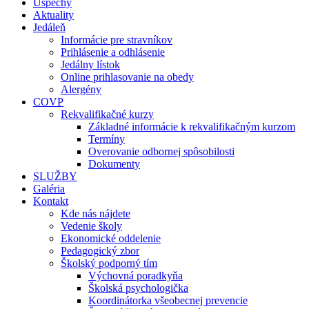
Úspechy
Aktuality
Jedáleň
Informácie pre stravníkov
Prihlásenie a odhlásenie
Jedálny lístok
Online prihlasovanie na obedy
Alergény
COVP
Rekvalifikačné kurzy
Základné informácie k rekvalifikačným kurzom
Termíny
Overovanie odbornej spôsobilosti
Dokumenty
SLUŽBY
Galéria
Kontakt
Kde nás nájdete
Vedenie školy
Ekonomické oddelenie
Pedagogický zbor
Školský podporný tím
Výchovná poradkyňa
Školská psychologička
Koordinátorka všeobecnej prevencie