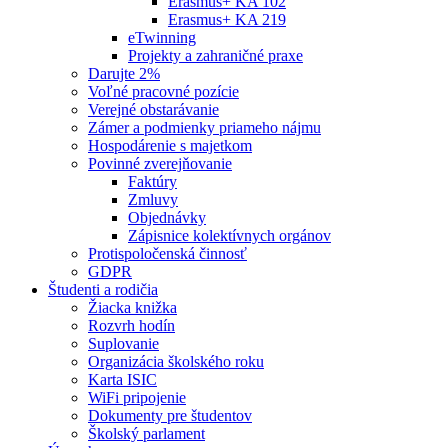
Erasmus+ KA 102
Erasmus+ KA 219
eTwinning
Projekty a zahraničné praxe
Darujte 2%
Voľné pracovné pozície
Verejné obstarávanie
Zámer a podmienky priameho nájmu
Hospodárenie s majetkom
Povinné zverejňovanie
Faktúry
Zmluvy
Objednávky
Zápisnice kolektívnych orgánov
Protispoločenská činnosť
GDPR
Študenti a rodičia
Žiacka knižka
Rozvrh hodín
Suplovanie
Organizácia školského roku
Karta ISIC
WiFi pripojenie
Dokumenty pre študentov
Školský parlament