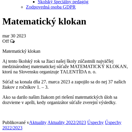
Školský špeciálny pedagóg
Zodpovedná osoba GDPR
Matematický klokan
mar
30
2023
Off
Matematický klokan
Aj tento školský rok sa žiaci našej školy zúčastnili najväčšej
medzinárodnej matematickej súťaže MATEMATICKÝ KLOKAN,
ktorú na Slovensku organizuje TALENTÍDA n. o.
Súťaž sa konala dňa 27. marca 2023 a zapojilo sa do nej 37 našich
žiakov z ročníkov 1. – 3.
Ako sa darilo našim žiakom pri riešení matematických úloh sa
dozvieme v apríli, kedy organizátor súťaže zverejní výsledky.
Publikované v
Aktuality
Aktuality 2022/2023
Úspechy
Úspechy
2022/2023