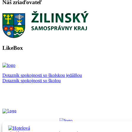
Náš zriaďovateľ
LikeBox
Dotazník spokojnosti so školskou jedálňou
Dotazník spokojnosti so školou
KAM PO SKONČENÍ STREDNEJ ŠKOLY