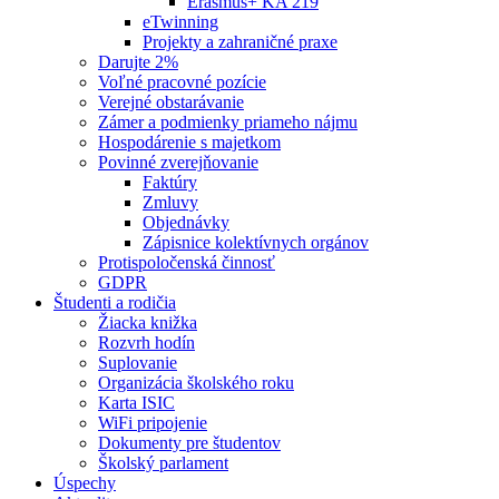
Erasmus+ KA 219
eTwinning
Projekty a zahraničné praxe
Darujte 2%
Voľné pracovné pozície
Verejné obstarávanie
Zámer a podmienky priameho nájmu
Hospodárenie s majetkom
Povinné zverejňovanie
Faktúry
Zmluvy
Objednávky
Zápisnice kolektívnych orgánov
Protispoločenská činnosť
GDPR
Študenti a rodičia
Žiacka knižka
Rozvrh hodín
Suplovanie
Organizácia školského roku
Karta ISIC
WiFi pripojenie
Dokumenty pre študentov
Školský parlament
Úspechy