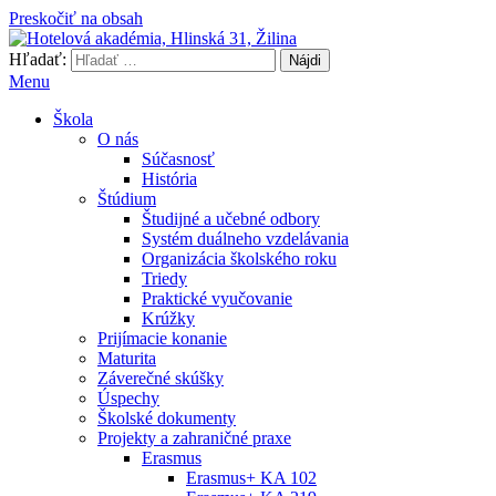
Preskočiť na obsah
Hľadať:
Hotelová akadémia, Hlinská 31, Žilina
Menu
Škola
O nás
Súčasnosť
História
Štúdium
Študijné a učebné odbory
Systém duálneho vzdelávania
Organizácia školského roku
Triedy
Praktické vyučovanie
Krúžky
Prijímacie konanie
Maturita
Záverečné skúšky
Úspechy
Školské dokumenty
Projekty a zahraničné praxe
Erasmus
Erasmus+ KA 102