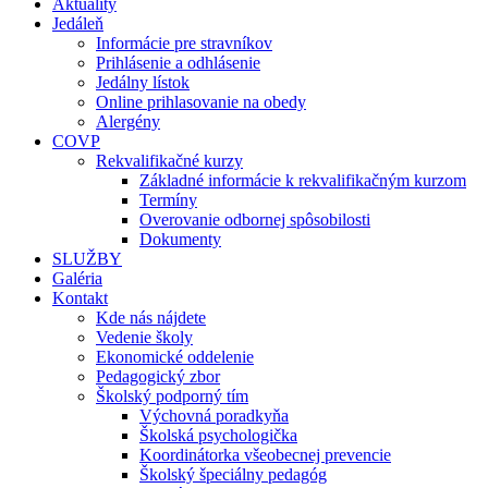
Aktuality
Jedáleň
Informácie pre stravníkov
Prihlásenie a odhlásenie
Jedálny lístok
Online prihlasovanie na obedy
Alergény
COVP
Rekvalifikačné kurzy
Základné informácie k rekvalifikačným kurzom
Termíny
Overovanie odbornej spôsobilosti
Dokumenty
SLUŽBY
Galéria
Kontakt
Kde nás nájdete
Vedenie školy
Ekonomické oddelenie
Pedagogický zbor
Školský podporný tím
Výchovná poradkyňa
Školská psychologička
Koordinátorka všeobecnej prevencie
Školský špeciálny pedagóg