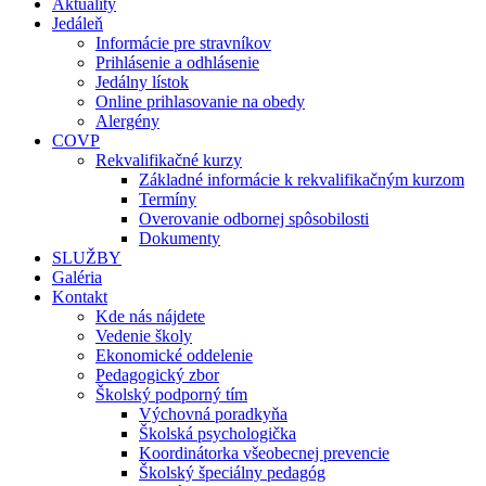
Aktuality
Jedáleň
Informácie pre stravníkov
Prihlásenie a odhlásenie
Jedálny lístok
Online prihlasovanie na obedy
Alergény
COVP
Rekvalifikačné kurzy
Základné informácie k rekvalifikačným kurzom
Termíny
Overovanie odbornej spôsobilosti
Dokumenty
SLUŽBY
Galéria
Kontakt
Kde nás nájdete
Vedenie školy
Ekonomické oddelenie
Pedagogický zbor
Školský podporný tím
Výchovná poradkyňa
Školská psychologička
Koordinátorka všeobecnej prevencie
Školský špeciálny pedagóg