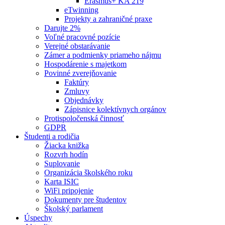
Erasmus+ KA 219
eTwinning
Projekty a zahraničné praxe
Darujte 2%
Voľné pracovné pozície
Verejné obstarávanie
Zámer a podmienky priameho nájmu
Hospodárenie s majetkom
Povinné zverejňovanie
Faktúry
Zmluvy
Objednávky
Zápisnice kolektívnych orgánov
Protispoločenská činnosť
GDPR
Študenti a rodičia
Žiacka knižka
Rozvrh hodín
Suplovanie
Organizácia školského roku
Karta ISIC
WiFi pripojenie
Dokumenty pre študentov
Školský parlament
Úspechy