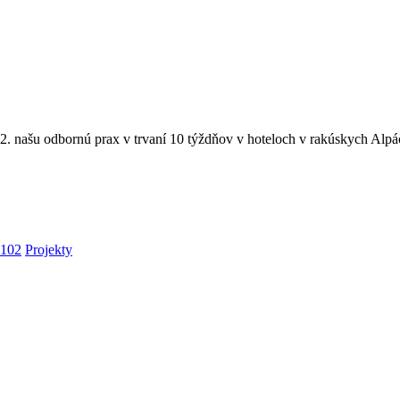
2. našu odbornú prax v trvaní 10 týždňov v hoteloch v rakúskych Alpách
 102
Projekty