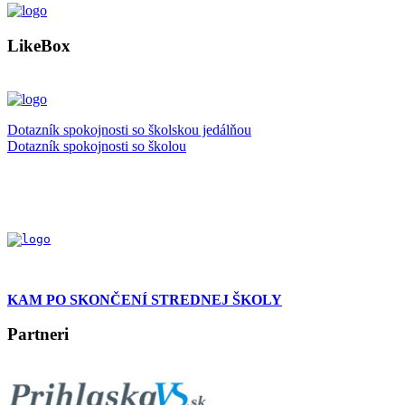
LikeBox
Dotazník spokojnosti so školskou jedálňou
Dotazník spokojnosti so školou
KAM PO SKONČENÍ STREDNEJ ŠKOLY
Partneri