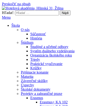
Preskočiť na obsah
Hľadať:
Hotelová akadémia, Hlinská 31, Žilina
Menu
Škola
O nás
Súčasnosť
História
Štúdium
Študijné a učebné odbory
Systém duálneho vzdelávania
Organizácia školského roku
Triedy
Praktické vyučovanie
Krúžky
Prijímacie konanie
Maturita
Záverečné skúšky
Úspechy
Školské dokumenty
Projekty a zahraničné praxe
Erasmus
Erasmus+ KA 102