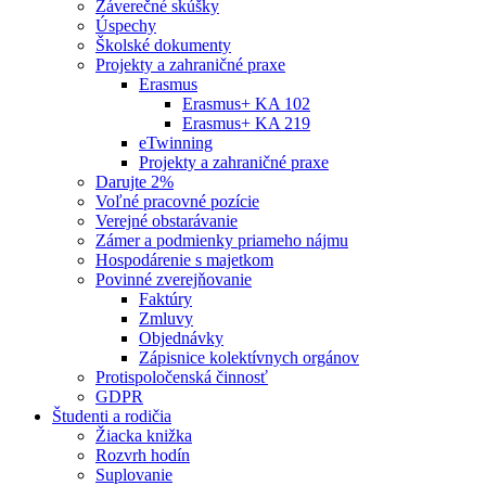
Záverečné skúšky
Úspechy
Školské dokumenty
Projekty a zahraničné praxe
Erasmus
Erasmus+ KA 102
Erasmus+ KA 219
eTwinning
Projekty a zahraničné praxe
Darujte 2%
Voľné pracovné pozície
Verejné obstarávanie
Zámer a podmienky priameho nájmu
Hospodárenie s majetkom
Povinné zverejňovanie
Faktúry
Zmluvy
Objednávky
Zápisnice kolektívnych orgánov
Protispoločenská činnosť
GDPR
Študenti a rodičia
Žiacka knižka
Rozvrh hodín
Suplovanie