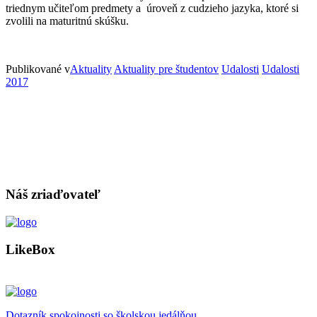
triednym učiteľom predmety a úroveň z cudzieho jazyka, ktoré si
zvolili na maturitnú skúšku.
Publikované v
Aktuality
Aktuality pre študentov
Udalosti
Udalosti
2017
Náš zriaďovateľ
LikeBox
Dotazník spokojnosti so školskou jedálňou