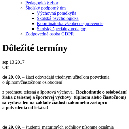
Pedagogický zbor
Školský podporný tím
Výchovná poradkyňa
Školská psychologička
Koordinátorka všeobecnej prevencie
Školský špeciálny pedagóg
Zodpovedná osoba GDPR
Dôležité termíny
sep
13
2017
Off
do 29. 09.
– žiaci odovzdajú triednym učiteľom potvrdenia
o úplnom/čiastočnom oslobodení
z predmetu telesná a športová výchova.
Rozhodnutie o oslobodení
žiaka z telesnej a športovej výchovy (úplnom alebo čiastočnom)
sa vydáva len na základe žiadosti zákonného zástupcu
a potvrdenia od lekára!
do 29. 09.
– študenti maturitných ročníkov písomne oznámia