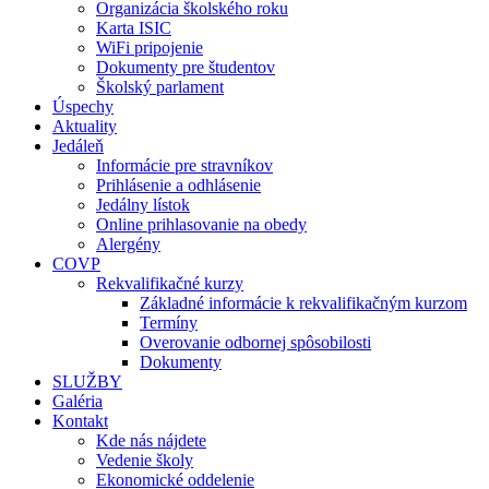
Organizácia školského roku
Karta ISIC
WiFi pripojenie
Dokumenty pre študentov
Školský parlament
Úspechy
Aktuality
Jedáleň
Informácie pre stravníkov
Prihlásenie a odhlásenie
Jedálny lístok
Online prihlasovanie na obedy
Alergény
COVP
Rekvalifikačné kurzy
Základné informácie k rekvalifikačným kurzom
Termíny
Overovanie odbornej spôsobilosti
Dokumenty
SLUŽBY
Galéria
Kontakt
Kde nás nájdete
Vedenie školy
Ekonomické oddelenie